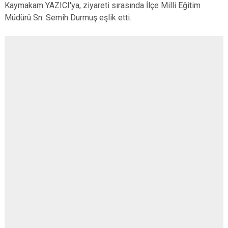
Kaymakam YAZICI'ya, ziyareti sırasında İlçe Milli Eğitim
Çatalca
Şile
Esenyurt
Müdürü Sn. Semih Durmuş eşlik etti.
Esenler
Silivri
Sancaktepe
Eyüpsultan
Şişli
Sultangazi