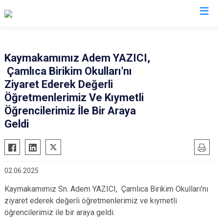
İstanbul
Kaymakamımız Adem YAZICI,
Çamlıca Birikim Okulları'nı
Adalar
Fatih
Sultanbeyli
Ziyaret Ederek Değerli
Avcılar
Gaziosmanpaşa
Tuzla
Öğretmenlerimiz Ve Kıymetli
Bağcılar
Güngören
Ümraniye
Öğrencilerimiz İle Bir Araya
Bahçelievler
Geldi
Kadıköy
Üsküdar
Bakırköy
Kağıthane
Zeytinburnu
Bayrampaşa
Kartal
Arnavutköy
Beşiktaş
Küçükçekmece
Ataşehir
02.06.2025
Beykoz
Maltepe
Başakşehir
Kaymakamımız Sn. Adem YAZICI, Çamlıca Birikim Okulları'nı
Beyoğlu
Pendik
Beylikdüzü
ziyaret ederek değerli öğretmenlerimiz ve kıymetli
öğrencilerimiz ile bir araya geldi.
Büyükçekmece
Sarıyer
Çekmeköy