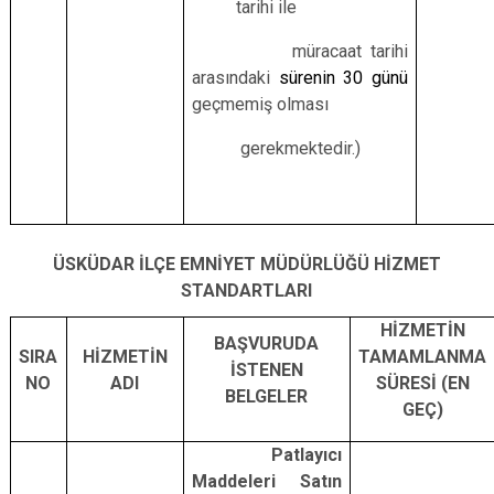
tarihi ile
müracaat tarihi
arasındaki
sürenin 30 günü
geçmemiş olması
gerekmektedir.)
ÜSKÜDAR İLÇE EMNİYET MÜDÜRLÜĞÜ HİZMET
STANDARTLARI
HİZMETİN
BAŞVURUDA
SIRA
HİZMETİN
TAMAMLANMA
İSTENEN
NO
ADI
SÜRESİ (EN
BELGELER
GEÇ)
Patlayıcı
Maddeleri
Satın