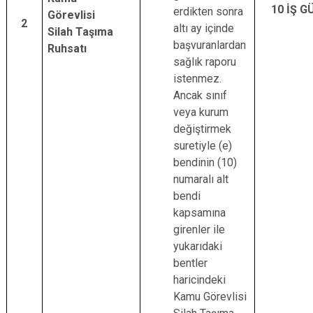
10 İŞ G
erdikten sonra
Görevlisi
2
altı ay içinde
Silah Taşıma
başvuranlardan
Ruhsatı
sağlık raporu
istenmez.
Ancak sınıf
veya kurum
değiştirmek
suretiyle (e)
bendinin (10)
numaralı alt
bendi
kapsamına
girenler ile
yukarıdaki
bentler
haricindeki
Kamu Görevlisi