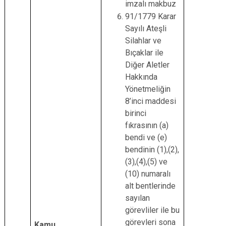
imzalı makbuz
91/1779 Karar
Sayılı Ateşli
Silahlar ve
Bıçaklar ile
Diğer Aletler
Hakkında
Yönetmeliğin
8’inci maddesi
birinci
fıkrasının (a)
bendi ve (e)
bendinin (1),(2),
(3),(4),(5) ve
(10) numaralı
alt bentlerinde
sayılan
görevliler ile bu
görevleri sona
Kamu