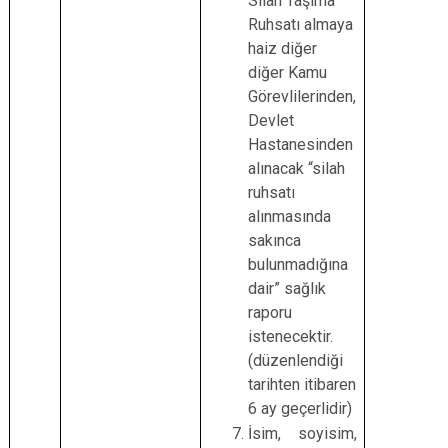
Silah Taşıma
Ruhsatı almaya
haiz diğer
diğer Kamu
Görevlilerinden,
Devlet
Hastanesinden
alınacak “silah
ruhsatı
alınmasında
sakınca
bulunmadığına
dair” sağlık
raporu
istenecektir.
(düzenlendiği
tarihten itibaren
6 ay geçerlidir)
İsim, soyisim,