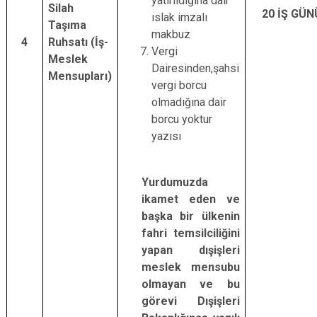
yatırıldığına dair
Silah
20 İŞ GÜN
ıslak imzalı
Taşıma
makbuz
4
Ruhsatı (İş-
Vergi
Meslek
Dairesinden,şahsi
Mensupları)
vergi borcu
olmadığına dair
borcu yoktur
yazısı
Yurdumuzda
ikamet eden ve
başka bir ülkenin
fahri temsilciliğini
yapan dışişleri
meslek mensubu
olmayan ve bu
görevi Dışişleri