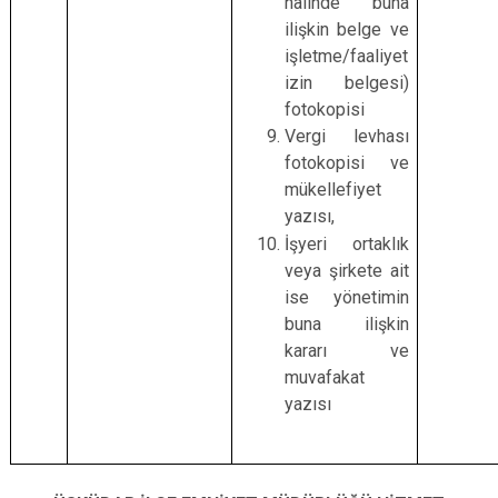
halinde buna
ilişkin belge ve
işletme/faaliyet
izin belgesi)
fotokopisi
Vergi levhası
fotokopisi ve
mükellefiyet
yazısı,
İşyeri ortaklık
veya şirkete ait
ise yönetimin
buna ilişkin
kararı ve
muvafakat
yazısı