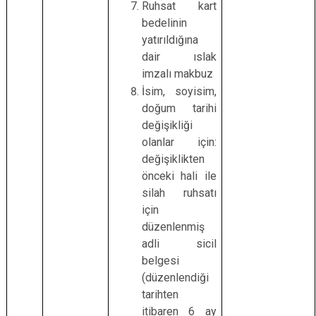
Ruhsat kart
bedelinin
yatırıldığına
dair ıslak
imzalı makbuz
İsim, soyisim,
doğum tarihi
değişikliği
olanlar için:
değişiklikten
önceki hali ile
silah ruhsatı
için
düzenlenmiş
adli sicil
belgesi
(düzenlendiği
tarihten
itibaren 6 ay