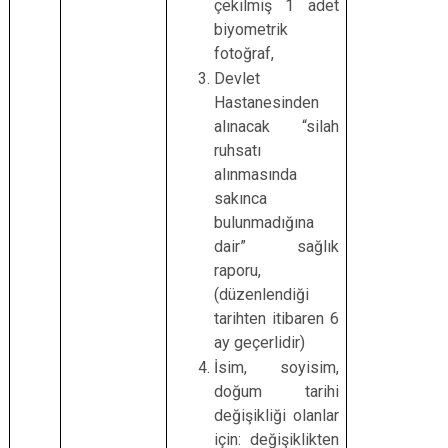
çekilmiş 1 adet
biyometrik
fotoğraf,
Devlet
Hastanesinden
alınacak “silah
ruhsatı
alınmasında
sakınca
bulunmadığına
dair” sağlık
raporu,
(düzenlendiği
tarihten itibaren 6
ay geçerlidir)
İsim, soyisim,
doğum tarihi
değişikliği olanlar
için: değişiklikten