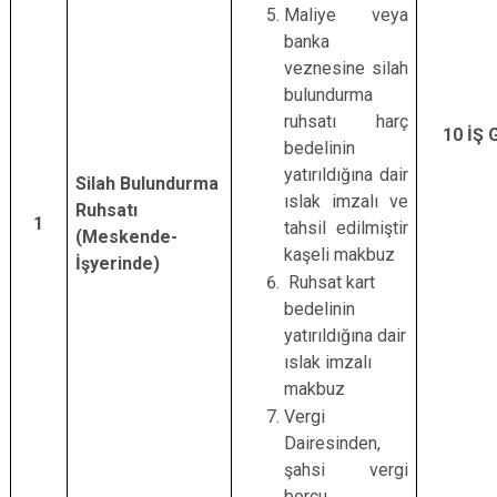
Maliye veya
banka
veznesine silah
bulundurma
ruhsatı harç
10 İŞ
bedelinin
yatırıldığına dair
Silah Bulundurma
ıslak imzalı ve
Ruhsatı
1
tahsil edilmiştir
(Meskende-
kaşeli makbuz
İşyerinde)
Ruhsat kart
bedelinin
yatırıldığına dair
ıslak imzalı
makbuz
Vergi
Dairesinden,
şahsi vergi
borcu