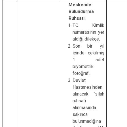
Meskende
Çatalca
Şile
Esenyurt
Bulundurma
Esenler
Silivri
Sancaktepe
Ruhsatı:
Eyüpsultan
Şişli
Sultangazi
T.C. Kimlik
numarasının yer
aldığı dilekçe,
Son bir yıl
içinde çekilmiş
1 adet
biyometrik
fotoğraf,
Devlet
Hastanesinden
alınacak “silah
ruhsatı
alınmasında
sakınca
bulunmadığına