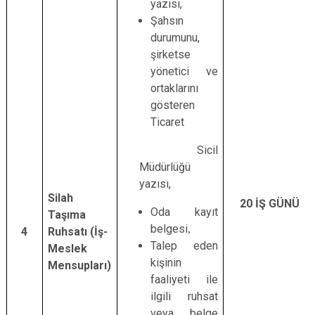
yazısı,
Şahsın
durumunu,
şirketse
yönetici ve
ortaklarını
gösteren
Ticaret
Sicil
Müdürlüğü
yazısı,
Silah
20 İŞ GÜNÜ
Oda kayıt
Taşıma
belgesi
,
4
Ruhsatı (İş-
Talep eden
Meslek
kişinin
Mensupları)
faaliyeti ile
ilgili ruhsat
veya belge