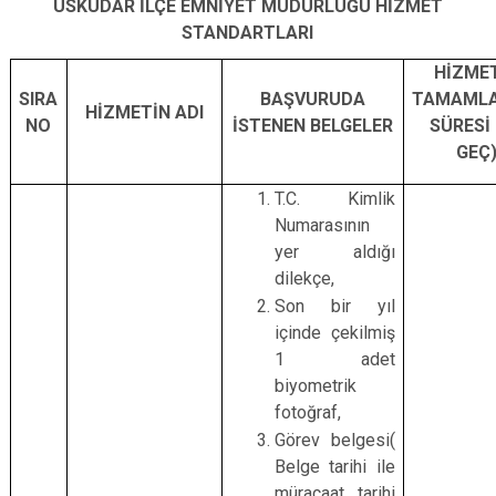
ÜSKÜDAR İLÇE EMNİYET MÜDÜRLÜĞÜ HİZMET
STANDARTLARI
HİZME
SIRA
BAŞVURUDA
TAMAML
HİZMETİN ADI
NO
İSTENEN BELGELER
SÜRESİ 
GEÇ
T.C. Kimlik
Numarasının
yer aldığı
dilekçe,
Son bir yıl
içinde çekilmiş
1 adet
biyometrik
fotoğraf,
Görev belgesi(
Belge tarihi ile
müracaat tarihi