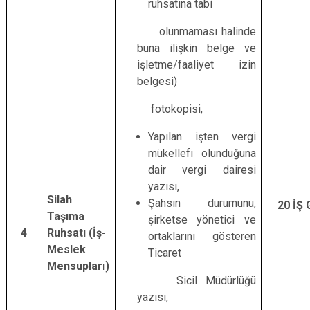
ruhsatına tabi
olunmaması halinde
buna ilişkin belge ve
işletme/faaliyet izin
belgesi)
fotokopisi,
Yapılan işten vergi
mükellefi olunduğuna
dair vergi dairesi
yazısı,
Silah
Şahsın durumunu,
20 İŞ
Taşıma
şirketse yönetici ve
4
Ruhsatı (İş-
ortaklarını gösteren
Meslek
Ticaret
Mensupları)
Sicil Müdürlüğü
yazısı,