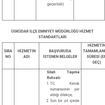
geçerlidir)
ÜSKÜDAR İLÇE EMNİYET MÜDÜRLÜĞÜ HİZMET
STANDARTLARI
HİZMETİ
SIRA
HİZMETİN
BAŞVURUDA
TAMAMLAN
NO
ADI
İSTENEN BELGELER
SÜRESİ (E
GEÇ)
Silah Taşıma
Ruhsatı:
T.C. Kimlik
numarasının yer
aldığı dilekçe,
Son bir yıl içinde