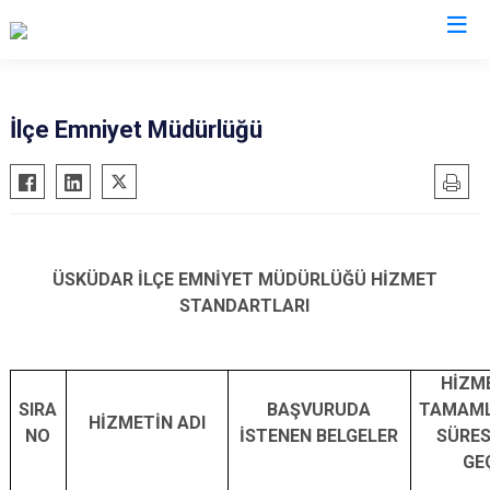
İstanbul
İlçe Emniyet Müdürlüğü
Adalar
Fatih
Sultanbeyli
Avcılar
Gaziosmanpaşa
Tuzla
Bağcılar
Güngören
Ümraniye
Bahçelievler
Kadıköy
Üsküdar
ÜSKÜDAR İLÇE EMNİYET MÜDÜRLÜĞÜ HİZMET
STANDARTLARI
Bakırköy
Kağıthane
Zeytinburnu
Bayrampaşa
Kartal
Arnavutköy
Beşiktaş
Küçükçekmece
Ataşehir
HİZM
Beykoz
SIRA
Maltepe
BAŞVURUDA
Başakşehir
TAMAM
HİZMETİN ADI
NO
İSTENEN BELGELER
SÜRES
Beyoğlu
Pendik
Beylikdüzü
GE
Büyükçekmece
Sarıyer
Çekmeköy