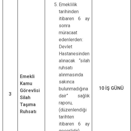
Emeklilik
tarihinden
itibaren 6 ay
sonra
müracaat
edenlerden:
Devlet
Hastanesinden
alınacak “silah
ruhsatı
alınmasında
Emekli
sakınca
Kamu
10 İŞ GÜNÜ
bulunmadığına
Görevlisi
3
dair” sağlık
Silah
raporu,
Taşıma
(düzenlendiği
Ruhsatı
tarihten
itibaren 6 ay
geçerlidir)