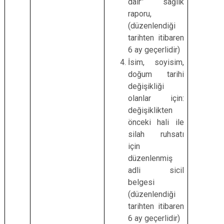
dair” sağlık
raporu,
(düzenlendiği
tarihten itibaren
6 ay geçerlidir)
İsim, soyisim,
doğum tarihi
değişikliği
olanlar için:
değişiklikten
önceki hali ile
silah ruhsatı
için
düzenlenmiş
adli sicil
belgesi
(düzenlendiği
tarihten itibaren
6 ay geçerlidir)