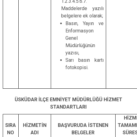
1.2.3.4.5.6.7.
Maddelerde yazılı
belgelere ek olarak;
Basın, Yayın ve
Enformasyon
Genel
Müdürlüğünün
yazısı,
Sarı basın kartı
fotokopisi.
ÜSKÜDAR İLÇE EMNİYET MÜDÜRLÜĞÜ HİZMET
STANDARTLARI
HİZM
SIRA
HİZMETİN
BAŞVURUDA İSTENEN
TAMAM
NO
ADI
BELGELER
SÜRES